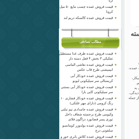
آریا
قیمت فروش عمده چسب مایع ۵۰ میل
کرونا
قیمت فروش عمده کالسکه دریم لند
ته
مطالب تصادفی
قیمت فروش عمده ظرف غذا مستطیل
تفکیکی ۳ بخش ۴ قفل دسته دار
قیمت فروش عمده نقاشی الماسی
 عمده،
انیمیشنی طرح قاب عکس
قیمت فروش عمده خودکار آبی
کار،
کریستالی سر سیلیکونی لبوبو
قیمت فروش عمده خودکار آبی بستنی
 به
سر سیلیکونی کاپی بارا
دیدگی،
ناس فروش مجرب، از جمله
قیمت فروش عمده خودکار فشاری ۱۰
رنگ کرومی (دارای مهر غلتکی)
قیمت فروش عمده جامدادی نیم تبلتی
وکیومی طرح برجسته شفاف داخل
توری پسر فضانورد دراگون فلای
قیمت فروش عمده بولدوزر کوماتسو
سلفونی درج
قیمت فروش عمده کلاش باتری خور و