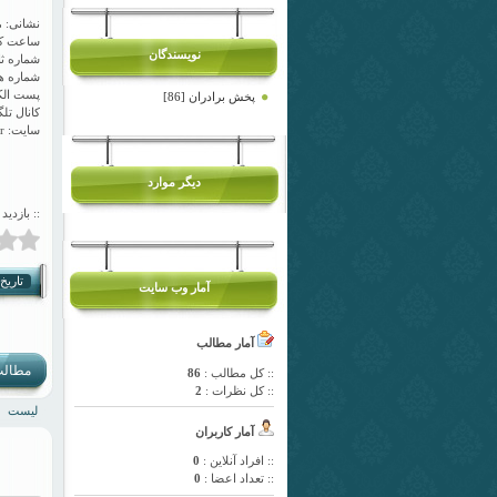
نشانی: مشهد، پیامبر 
ساعت کاری: شنبه ت
نویسندگان
شماره ثابت دف
شماره همراه: ۰
پست الکترونیک: ir
پخش برادران [86]
کانال تلگرام: @i
سایت: www.baradarantoy.ir
دیگر موارد
:: بازدید
تاریخ انت
آمار وب سایت
آمار مطالب
مطالب
:: کل مطالب :
86
:: کل نظرات :
2
لیست
آمار کاربران
:: افراد آنلاین :
0
:: تعداد اعضا :
0