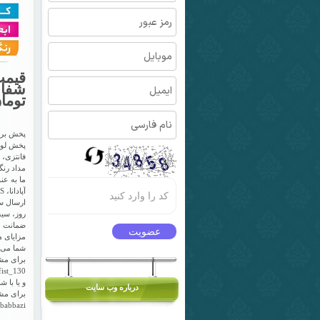
قیمت
توما
پخش براد
پخش لواز
فانتزی، 
مداد رن
ما به عن
آپادانا، CBS، آوان، وک، ادمیرال و سلنا، همواره در تلاشیم تا با کیفیت ترین محصولات را در اختیار شما قرار دهیم.
ارسال سر
روز، سیس
مزایای ه
شما می توانید
برای مشا
fist_130
و یا با شماره تلفن های
درباره وب سايت
برای مشا
sheasbabbazi