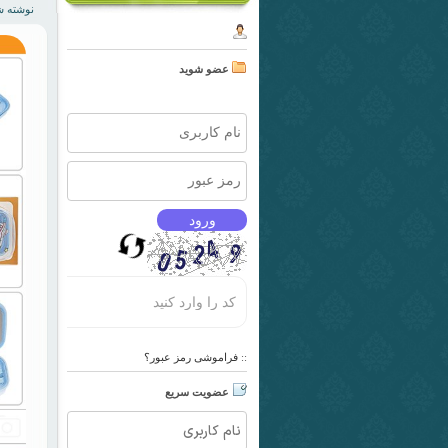
نوشته شده ت
عضو شوید
فراموشی رمز عبور؟
::
عضویت سریع