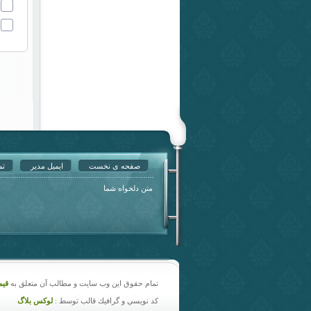
صفحه ی نخست
ایمیل مدیر
تم
متن دلخواه شما
تمام حقوق اين وب سايت و مطالب آن متعلق به
قیمت خ
كد نويسي و گرافيك قالب توسط :
لوکس بلاگ