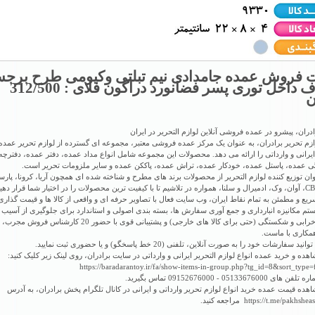
 فروش عمده جامدادی نیم تبلتی وکیومی طرح برجس
شفاف داخل توری پسر فضانورد دراگون فلای : 312/500
ن
ران، پیشرو در عمده فروشی آنلاین لوازم التحریر در ایران
م تحریر برادران، به عنوان یک مرکز عمده فروشی معتبر، مجموعه ای گسترده از لوازم تحریر عمده
ایرانی و وارداتی را ارائه می دهد. محصولات این مجموعه شامل انواع مداد عمده، دفتر عمده، دفترچه
گی عمده، پاستل عمده، خودکار عمده، تراش عمده، پاککن عمده و سایر ملزومات تحریر است.
وان توزیع کننده لوازم التحریر از محصولات برند های مطرح و شناخته شده ای همچون آریا، کرونا، پارسی
یع و مطمئن به تمام نقاط ایران، وب سایت فعال با تصاویر حرفه ای و واقعی از کالا ها و قیمت گذاری
تم مکانیزه انبارداری و جمع آوری سفارش ها، بسته بندی اصولی و استاندارد برای جلوگیری از آسیب 
ضمانت خرابی و شکستگی (حتی برای کالا های خارجی) و پشتیبانی قوی با حضور 20 کارش
مکاری با ماست.
 سفارشات خود را به صورت آنلاین، تلفنی (20 خط پاسخگو) و یا حضوری ثبت نمایید.
هده و خرید عمده انواع لوازم التحریر ایرانی و وارداتی در سایت برادران، روی لینک زیر کلیک کنید:
https://baradarantoy.ir/fa/show-items-in-group.php?tg_id=8&sort_type=
 05133676000 - 09152676000 تماس بگیرید.
هده قیمت عمده خرید انواع لوازم تحریر وارداتی و ایرانی در کانال تلگرام پخش برادران، به آدرس
https://t.me/pakh مراجعه کنید.