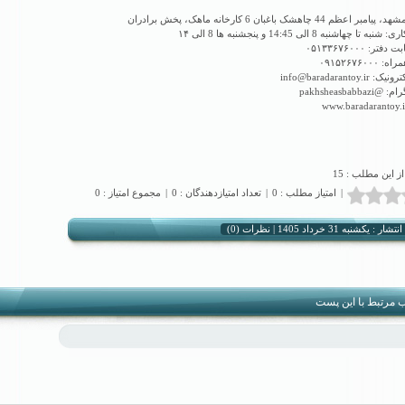
اعظم 44 چاهشک باغبان 6 کارخانه ماهک، پخش برادران
ا چهاشنبه 8 الی 14:45 و پنجشنبه ها 8 الی ۱۴
تر: ۰۵۱۳۳۶۷۶۰۰۰
۰۹۱۵۲۶۷۶۰۰
info@baradarantoy.
pakhsheasbabbaz
 از این مطلب : 15
|
امتیاز مطلب : 0
|
تعداد امتیازدهندگان : 0
|
مجموع امتیاز : 0
نظرات (0)
شار : یکشنبه 31 خرداد 1405 |
 مرتبط با این پست